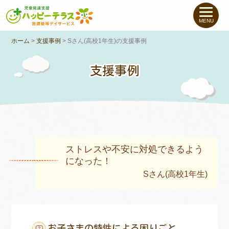
私たちについて
MENU
ホーム
>
支援事例
>
Sさん(高校1年生)の支援事例
未就学のお子さま
（０〜６才）
支援事例
小学生〜高校生の
お子さま
支援事例
お役立ちコラム
ストレスや不安に対処できるよう
になった！
教室一覧
Sさん(高校1年生)
ご利用について
お子さまの特性による困りごと