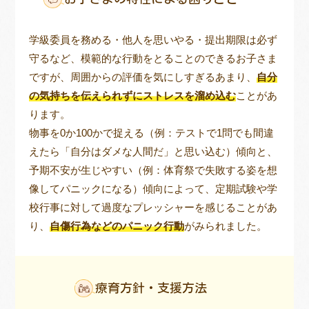
学級委員を務める・他人を思いやる・提出期限は必ず
守るなど、模範的な行動をとることのできるお子さま
トレキング
DIDIM
ですが、周囲からの評価を気にしすぎるあまり、
自分
の気持ちを伝えられずにストレスを溜め込む
ことがあ
ります。
物事を0か100かで捉える（例：テストで1問でも間違
えたら「自分はダメな人間だ」と思い込む）傾向と、
予期不安が生じやすい（例：体育祭で失敗する姿を想
像してパニックになる）傾向によって、定期試験や学
校行事に対して過度なプレッシャーを感じることがあ
り、
自傷行為などのパニック行動
がみられました。
療育方針・支援方法