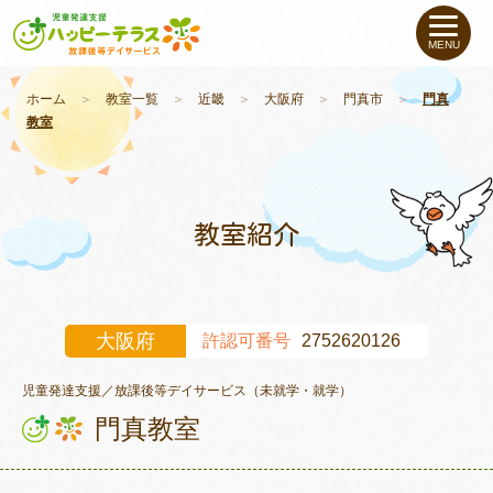
私たちについて
MENU
未就学のお子さま
（０〜６才）
ホーム
＞
教室一覧
＞
近畿
＞
大阪府
＞
門真市
＞
門真
教室
小学生〜高校生の
お子さま
支援事例
教室紹介
お役立ちコラム
大阪府
許認可番号
2752620126
教室一覧
児童発達支援／放課後等デイサービス（未就学・就学）
門真教室
ご利用について