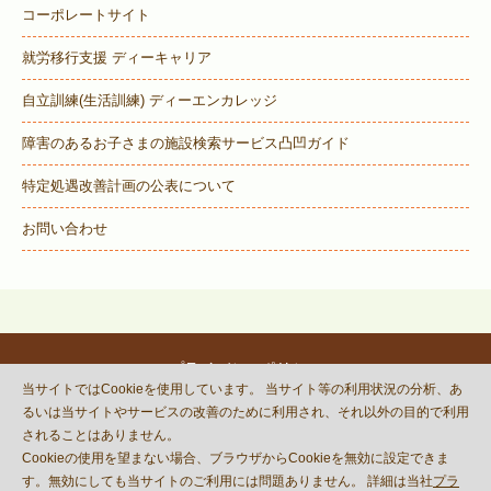
コーポレートサイト
就労移行支援 ディーキャリア
自立訓練(生活訓練) ディーエンカレッジ
障害のあるお子さまの施設検索サービス
凸凹ガイド
特定処遇改善計画の公表について
お問い合わせ
プライバシーポリシー
当サイトではCookieを使用しています。 当サイト等の利用状況の分析、あ
© DECOBOCO BASE Co.,Ltd.
るいは当サイトやサービスの改善のために利用され、それ以外の目的で利用
This site is protected by reCAPTCHA
されることはありません。
and the Google
Privacy Policy
Cookieの使用を望まない場合、ブラウザからCookieを無効に設定できま
and
Terms of Service
apply.
す。無効にしても当サイトのご利用には問題ありません。 詳細は当社
プラ