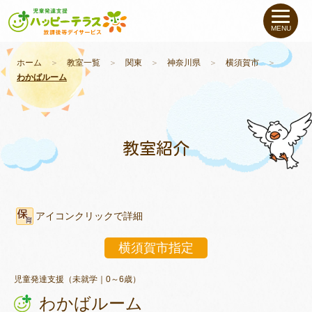
私たちについて
MENU
未就学のお子さま
（０〜６才）
ホーム
＞
教室一覧
＞
関東
＞
神奈川県
＞
横須賀市
＞
わかばルーム
小学生〜高校生の
お子さま
支援事例
教室紹介
お役立ちコラム
アイコンクリックで詳細
教室一覧
横須賀市指定
ご利用について
児童発達支援（未就学｜0～6歳）
わかばルーム