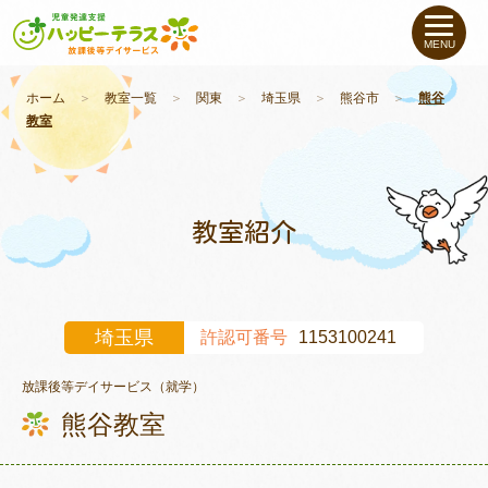
私たちについて
MENU
未就学のお子さま
（０〜６才）
ホーム
＞
教室一覧
＞
関東
＞
埼玉県
＞
熊谷市
＞
熊谷
教室
小学生〜高校生の
お子さま
支援事例
教室紹介
お役立ちコラム
埼玉県
許認可番号
1153100241
教室一覧
放課後等デイサービス（就学）
熊谷教室
ご利用について