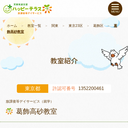
私たちについて
MENU
未就学のお子さま
（０〜６才）
ホーム
＞
教室一覧
＞
関東
＞
東京23区
＞
葛飾区
＞
葛
飾高砂教室
小学生〜高校生の
お子さま
支援事例
教室紹介
お役立ちコラム
東京都
許認可番号
1352200461
教室一覧
放課後等デイサービス（就学）
葛飾高砂教室
ご利用について