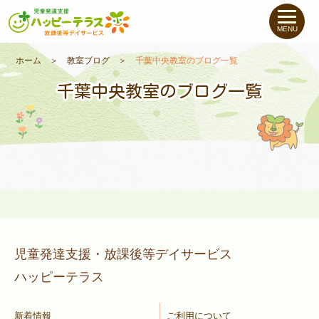
私たちについて
MENU
未就学のお子さま
（０〜６才）
ホーム
＞
教室ブログ
＞
千葉中央教室のブログ一覧
千葉中央教室のブログ一覧
小学生〜高校生の
お子さま
支援事例
お役立ちコラム
教室一覧
児童発達支援・放課後等デイサービス
ハッピーテラス
ご利用について
新着情報
ご利用について