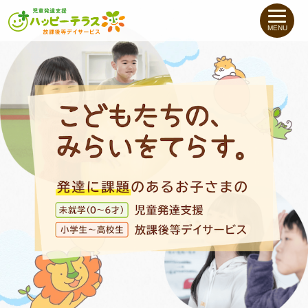
私たちについて
MENU
未就学のお子さま
（０〜６才）
小学生〜高校生の
お子さま
支援事例
お役立ちコラム
教室一覧
ご利用について