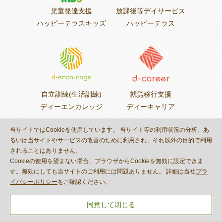
児童発達支援
放課後等デイサービス
ハッピーテラスキッズ
ハッピーテラス
自立訓練(生活訓練)
就労移行支援
ディーエンカレッジ
ディーキャリア
当サイトではCookieを使用しています。 当サイト等の利用状況の分析、あ
るいは当サイトやサービスの改善のために利用され、それ以外の目的で利用
プライバシーポリシー
されることはありません。
© DECOBOCO BASE Co.,Ltd.
Cookieの使用を望まない場合、ブラウザからCookieを無効に設定できま
す。無効にしても当サイトのご利用には問題ありません。 詳細は当社
プラ
This site is protected by reCAPTCHA
イバシーポリシー
をご確認ください。
and the Google
Privacy Policy
and
Terms of Service
apply.
同意して閉じる