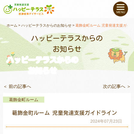
私たちについて
MENU
未就学のお子さま
（０〜６才）
ホーム
>
ハッピーテラスからのお知らせ
>
葛飾金町ルーム 児童発達支援ガイ
ハッピーテラスからの
小学生〜高校生の
お子さま
お知らせ
ハッピーテラスからの
支援事例
お知らせ
お役立ちコラム
＜ 前の記事へ
次の記事へ ＞
教室一覧
葛飾金町ルーム
葛飾金町ルーム 児童発達支援ガイドライン
ご利用について
2024年07月23日