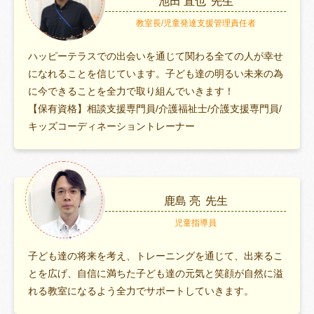
池田 直也
先生
教室長/児童発達支援管理責任者
ハッピーテラスでの出会いを通じて関わる全ての人が幸せ
になれることを信じています。子ども達の明るい未来の為
に今できることを全力で取り組んでいきます！
【保有資格】相談支援専門員/介護福祉士/介護支援専門員/
キッズコーディネーショントレーナー
鹿島 亮
先生
児童指導員
子ども達の将来を考え、トレーニングを通じて、出来るこ
とを広げ、自信に満ちた子ども達の元気と笑顔が自然に溢
れる教室になるよう全力でサポートしていきます。