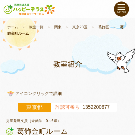
私たちについて
MENU
未就学のお子さま
（０〜６才）
ホーム
＞
教室一覧
＞
関東
＞
東京23区
＞
葛飾区
＞
葛
飾金町ルーム
小学生〜高校生の
お子さま
支援事例
教室紹介
お役立ちコラム
アイコンクリックで詳細
教室一覧
東京都
許認可番号
1352200677
ご利用について
児童発達支援（未就学｜0～6歳）
葛飾金町ルーム