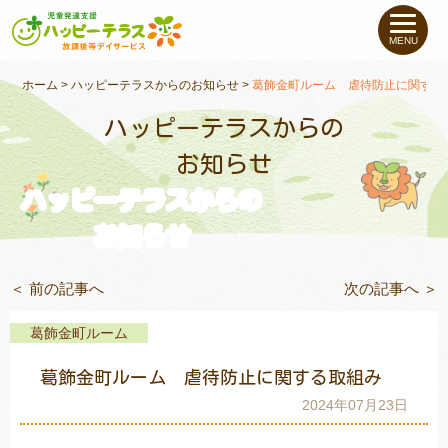
私たちについて
MENU
未就学のお子さま
（０〜６才）
ホーム
>
ハッピーテラスからのお知らせ
>
葛飾金町ルーム 虐待防止に関する
ハッピーテラスからの
小学生〜高校生の
お子さま
お知らせ
ハッピーテラスからの
支援事例
お知らせ
お役立ちコラム
＜ 前の記事へ
次の記事へ ＞
教室一覧
葛飾金町ルーム
葛飾金町ルーム 虐待防止に関する取組み
ご利用について
2024年07月23日