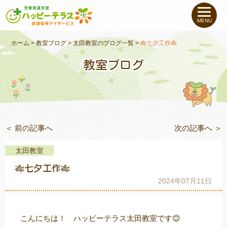
私たちについて
MENU
未就学のお子さま
（０〜６才）
ホーム
>
教室ブログ
>
太田教室のブログ一覧
>
🎋七夕工作🎋
教室ブログ
小学生〜高校生の
お子さま
支援事例
＜ 前の記事へ
次の記事へ ＞
お役立ちコラム
太田教室
教室一覧
🎋七夕工作🎋
2024年07月11日
ご利用について
こんにちは！ ハッピーテラス太田教室です😊