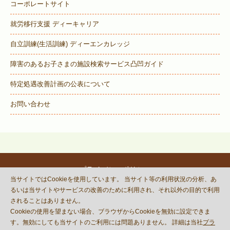
コーポレートサイト
就労移行支援 ディーキャリア
自立訓練(生活訓練) ディーエンカレッジ
障害のあるお子さまの施設検索サービス
凸凹ガイド
特定処遇改善計画の公表について
お問い合わせ
プライバシーポリシー
当サイトではCookieを使用しています。 当サイト等の利用状況の分析、あ
© DECOBOCO BASE Co.,Ltd.
るいは当サイトやサービスの改善のために利用され、それ以外の目的で利用
This site is protected by reCAPTCHA
されることはありません。
and the Google
Privacy Policy
Cookieの使用を望まない場合、ブラウザからCookieを無効に設定できま
and
Terms of Service
apply.
す。無効にしても当サイトのご利用には問題ありません。 詳細は当社
プラ