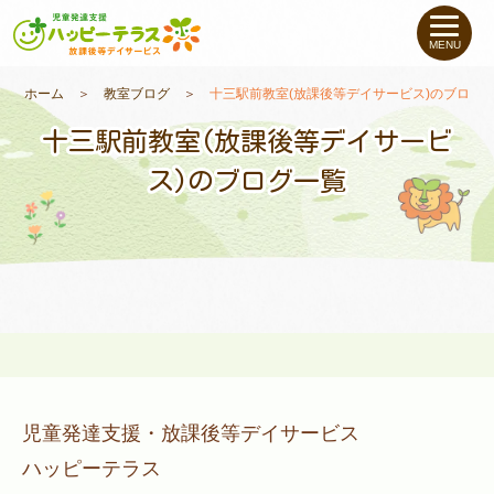
私たちについて
MENU
未就学のお子さま
（０〜６才）
ホーム
＞
教室ブログ
＞
十三駅前教室(放課後等デイサービス)のブログ
十三駅前教室(放課後等デイサービ
小学生〜高校生の
お子さま
ス)のブログ一覧
支援事例
お役立ちコラム
教室一覧
児童発達支援・放課後等デイサービス
ご利用について
ハッピーテラス