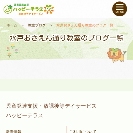
私たちについて
MENU
未就学のお子さま
（０〜６才）
ホーム
＞
教室ブログ
＞
水戸おさえん通り教室のブログ一覧
水戸おさえん通り教室のブログ一覧
小学生〜高校生の
お子さま
支援事例
お役立ちコラム
教室一覧
児童発達支援・放課後等デイサービス
ハッピーテラス
ご利用について
新着情報
ご利用について