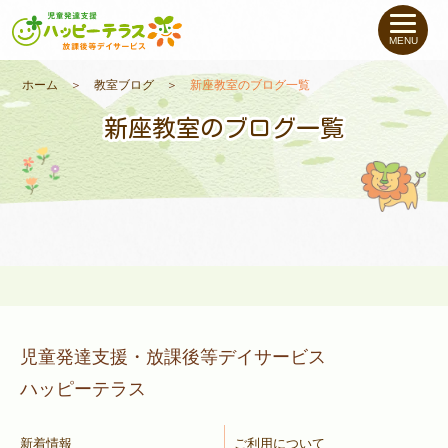
私たちについて
MENU
未就学のお子さま
（０〜６才）
ホーム
＞
教室ブログ
＞
新座教室のブログ一覧
新座教室のブログ一覧
小学生〜高校生の
お子さま
支援事例
お役立ちコラム
教室一覧
児童発達支援・放課後等デイサービス
ハッピーテラス
ご利用について
新着情報
ご利用について