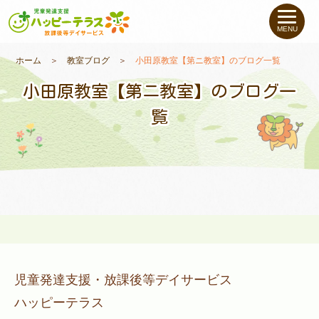
私たちについて
MENU
未就学のお子さま
（０〜６才）
ホーム
＞
教室ブログ
＞
小田原教室【第ニ教室】のブログ一覧
小田原教室【第ニ教室】のブログ一
小学生〜高校生の
お子さま
覧
支援事例
お役立ちコラム
教室一覧
児童発達支援・放課後等デイサービス
ご利用について
ハッピーテラス