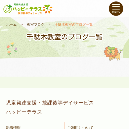
私たちについて
MENU
未就学のお子さま
（０〜６才）
ホーム
＞
教室ブログ
＞
千駄木教室のブログ一覧
千駄木教室のブログ一覧
小学生〜高校生の
お子さま
支援事例
お役立ちコラム
教室一覧
児童発達支援・放課後等デイサービス
ハッピーテラス
ご利用について
新着情報
ご利用について