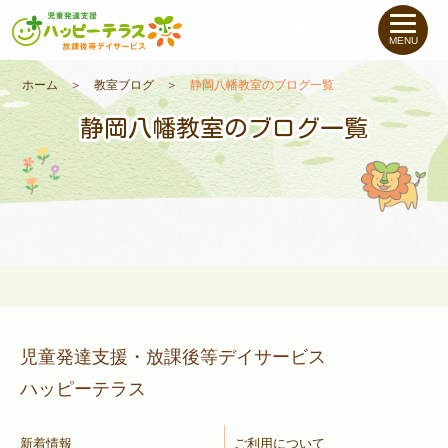
私たちについて
MENU
未就学のお子さま
（０〜６才）
ホーム
＞
教室ブログ
＞
静岡八幡教室のブログ一覧
静岡八幡教室のブログ一覧
小学生〜高校生の
お子さま
支援事例
お役立ちコラム
教室一覧
児童発達支援・放課後等デイサービス
ハッピーテラス
ご利用について
新着情報
ご利用について