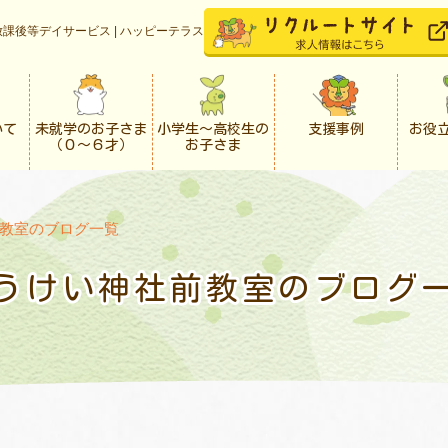
課後等デイサービス | ハッピーテラス
いて
未就学のお子さま
小学生〜高校生の
支援事例
お役
（０〜６才）
お子さま
教室のブログ一覧
うけい神社前教室のブログ