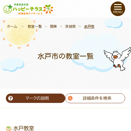
私たちについて
MENU
未就学のお子さま
（０〜６才）
ホーム
＞
教室一覧
＞
関東
＞
茨城県
＞
水戸市
小学生〜高校生の
お子さま
水戸市の教室一覧
支援事例
お役立ちコラム
教室一覧
マークの説明
詳細条件を検索
ご利用について
水戸教室