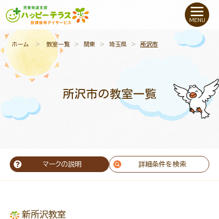
私たちについて
MENU
未就学のお子さま
（０〜６才）
ホーム
＞
教室一覧
＞
関東
＞
埼玉県
＞
所沢市
小学生〜高校生の
お子さま
所沢市の教室一覧
支援事例
お役立ちコラム
教室一覧
マークの説明
詳細条件を検索
ご利用について
新所沢教室