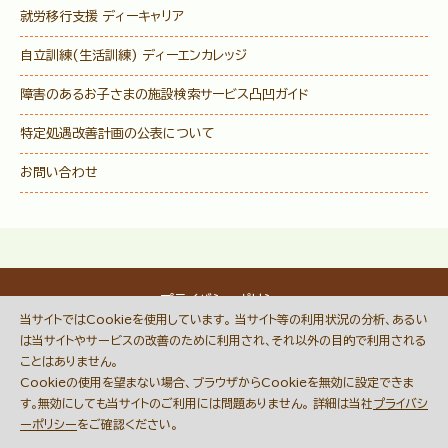
就労移行支援 ディーキャリア
自立訓練(生活訓練) ディーエンカレッジ
障害のあるお子さまの施設検索サービス
凸凹ガイド
特定処遇改善計画の公表について
お問い合わせ
プライバシーポリシー
当サイトではCookieを使用しています。 当サイト等の利用状況の分析、あるい
© DECOBOCO BASE Co.,Ltd.
は当サイトやサービスの改善のために利用され、それ以外の目的で利用される
This site is protected by reCAPTCHA
ことはありません。
and the Google
Privacy Policy
Cookieの使用を望まない場合、ブラウザからCookieを無効に設定できま
and
Terms of Service
apply.
す。無効にしても当サイトのご利用には問題ありません。 詳細は当社
プライバシ
ーポリシー
をご確認ください。