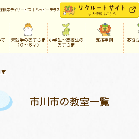
課後等デイサービス | ハッピーテラス
いて
未就学のお子さま
小学生〜高校生の
支援事例
お役
（０〜６才）
お子さま
川市
市川市の教室一覧