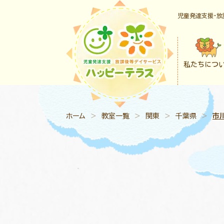
児童発達支援・放
私たちにつ
ホーム
＞
教室一覧
＞
関東
＞
千葉県
＞
市