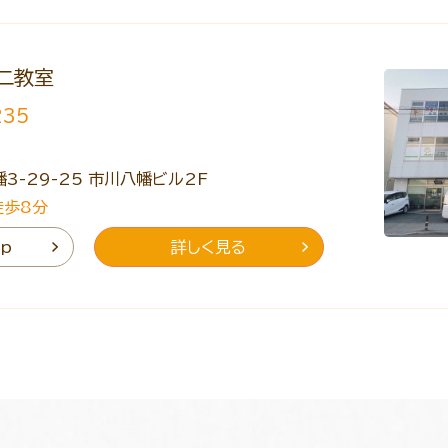
二教室
235
3-29-25 市川八幡ビル2F
徒歩8分
ap
詳しく見る