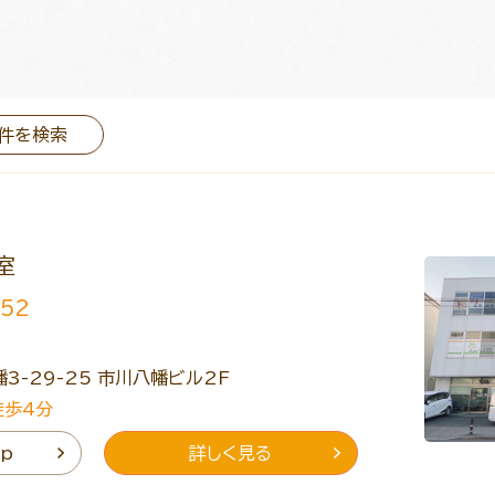
件を検索
室
552
3-29-25 市川八幡ビル2F
徒歩4分
ap
詳しく見る