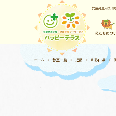
児童発達支援・放
私たちにつ
ホーム
＞
教室一覧
＞
近畿
＞
和歌山県
＞