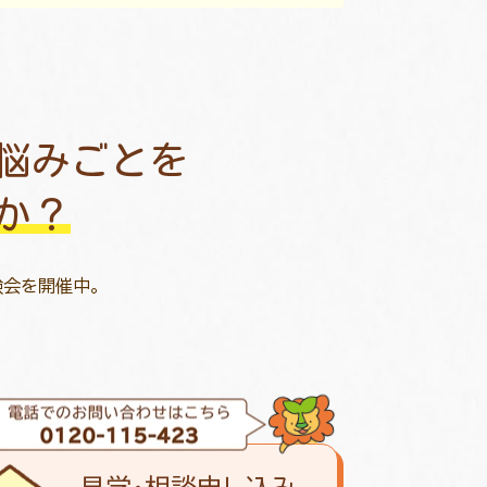
悩みごとを
か？
験会を開催中。