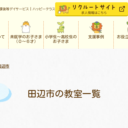
課後等デイサービス | ハッピーテラス
いて
未就学のお子さま
小学生〜高校生の
支援事例
お役
（０〜６才）
お子さま
田辺市
田辺市の教室一覧