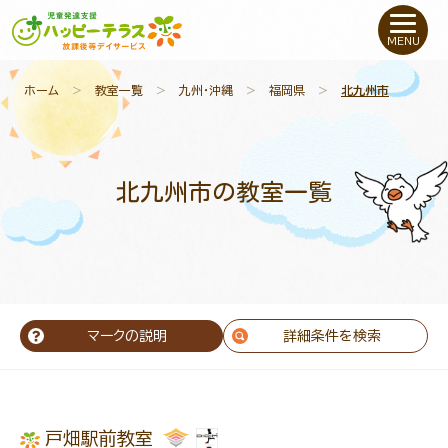
私たちについて
MENU
未就学のお子さま
（０〜６才）
ホーム
＞
教室一覧
＞
九州・沖縄
＞
福岡県
＞
北九州市
小学生〜高校生の
お子さま
北九州市の教室一覧
支援事例
お役立ちコラム
教室一覧
マークの説明
詳細条件を検索
ご利用について
戸畑駅前教室