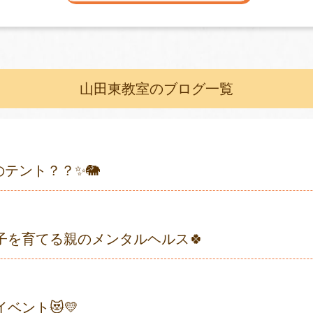
山田東教室のブログ一覧
のテント？？✨🐘
子を育てる親のメンタルヘルス🍀
ベント😻💛