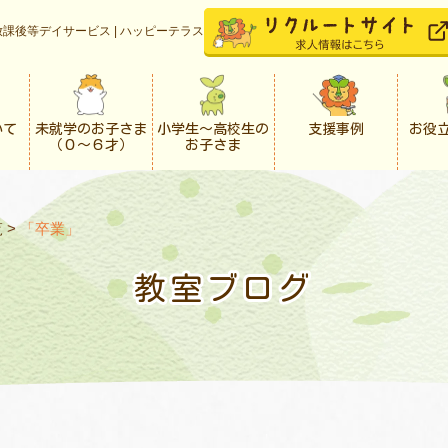
課後等デイサービス | ハッピーテラス
いて
未就学のお子さま
小学生〜高校生の
支援事例
お役
（０〜６才）
お子さま
覧
>
「卒業」
教室ブログ