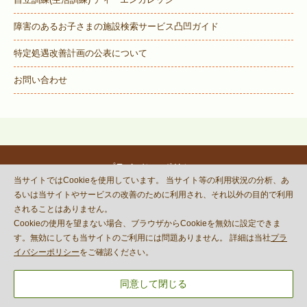
障害のあるお子さまの施設検索サービス
凸凹ガイド
特定処遇改善計画の公表について
お問い合わせ
プライバシーポリシー
当サイトではCookieを使用しています。 当サイト等の利用状況の分析、あ
© DECOBOCO BASE Co.,Ltd.
るいは当サイトやサービスの改善のために利用され、それ以外の目的で利用
This site is protected by reCAPTCHA
されることはありません。
and the Google
Privacy Policy
Cookieの使用を望まない場合、ブラウザからCookieを無効に設定できま
and
Terms of Service
apply.
す。無効にしても当サイトのご利用には問題ありません。 詳細は当社
プラ
イバシーポリシー
をご確認ください。
同意して閉じる