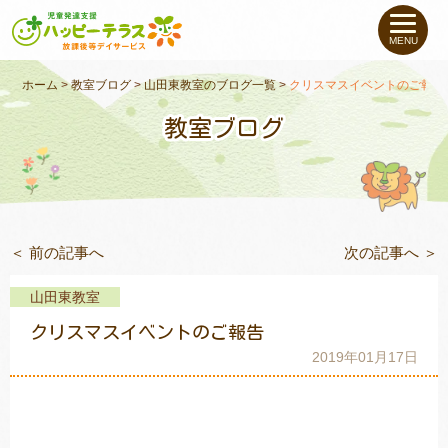
私たちについて
MENU
未就学のお子さま
（０〜６才）
ホーム
>
教室ブログ
>
山田東教室のブログ一覧
>
クリスマスイベントのご報告
教室ブログ
小学生〜高校生の
お子さま
支援事例
＜ 前の記事へ
次の記事へ ＞
お役立ちコラム
山田東教室
教室一覧
クリスマスイベントのご報告
2019年01月17日
ご利用について