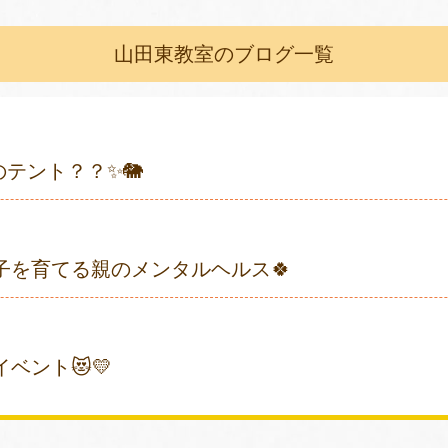
山田東教室のブログ一覧
のテント？？✨🐘
子を育てる親のメンタルヘルス🍀
ベント😻💛