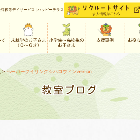
課後等デイサービス | ハッピーテラス
いて
未就学のお子さま
小学生〜高校生の
支援事例
お役
（０〜６才）
お子さま
覧
>
ペーパークイリング☆ハロウィンversion
教室ブログ