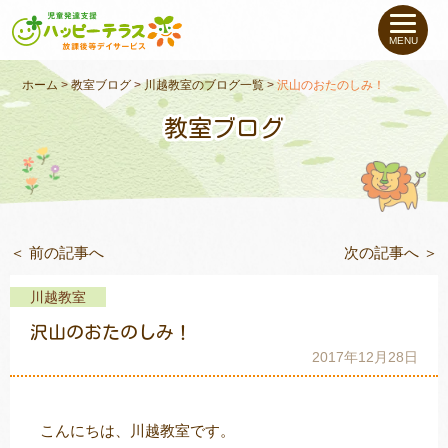
私たちについて
MENU
未就学のお子さま
（０〜６才）
ホーム
>
教室ブログ
>
川越教室のブログ一覧
>
沢山のおたのしみ！
教室ブログ
小学生〜高校生の
お子さま
支援事例
＜ 前の記事へ
次の記事へ ＞
お役立ちコラム
川越教室
教室一覧
沢山のおたのしみ！
2017年12月28日
ご利用について
こんにちは、川越教室です。