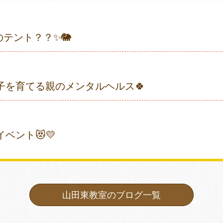
のテント？？✨🐘
子を育てる親のメンタルヘルス🍀
ベント😻💛
山田東教室のブログ一覧