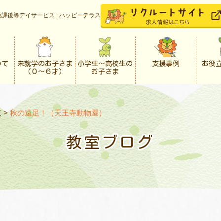
課後等デイサービス | ハッピーテラス
いて
未就学のお子さま
小学生〜高校生の
支援事例
お役
（０〜６才）
お子さま
覧
>
秋の遠足！（天王寺動物園）
教室ブログ