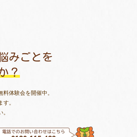
悩みごとを
か？
無料体験会を開催中。
ます。
い。