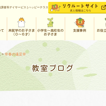
課後等デイサービス | ハッピーテラス
いて
未就学のお子さま
小学生〜高校生の
支援事例
お役
（０〜６才）
お子さま
覧
>
🌸春の遠足🌸
教室ブログ