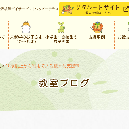
課後等デイサービス | ハッピーテラス
いて
未就学のお子さま
小学生〜高校生の
支援事例
お役
（０〜６才）
お子さま
覧
>
18歳以上から利用できる様々な支援🌸
教室ブログ