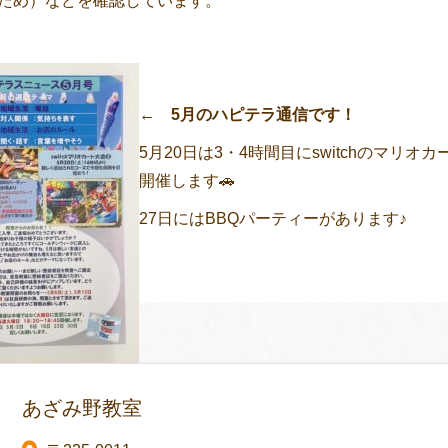
ため）などを確認しています。
←
5月のハピテラ通信です！
5月20日は3・4時間目にswitchのマリオ
開催します🚗
27日にはBBQパーティーがあります♪
あざみ野教室