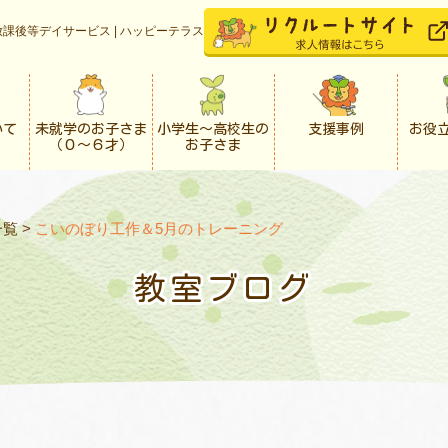
課後等デイサービス | ハッピーテラス
いて
未就学のお子さま
小学生〜高校生の
支援事例
お役
（０〜６才）
お子さま
一覧
>
こいのぼり工作＆5月のトレーニング
教室ブログ