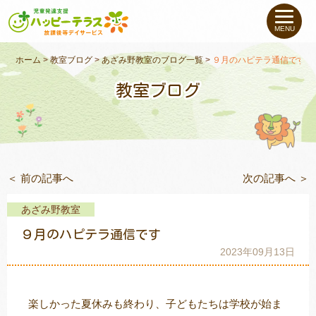
私たちについて
MENU
未就学のお子さま
（０〜６才）
ホーム
>
教室ブログ
>
あざみ野教室のブログ一覧
>
９月のハピテラ通信です
教室ブログ
小学生〜高校生の
お子さま
支援事例
＜ 前の記事へ
次の記事へ ＞
お役立ちコラム
あざみ野教室
教室一覧
９月のハピテラ通信です
2023年09月13日
ご利用について
楽しかった夏休みも終わり、子どもたちは学校が始ま