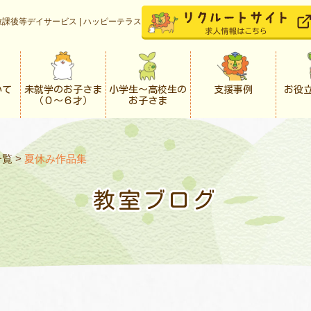
課後等デイサービス | ハッピーテラス
いて
未就学のお子さま
小学生〜高校生の
支援事例
お役
（０〜６才）
お子さま
一覧
>
夏休み作品集
教室ブログ