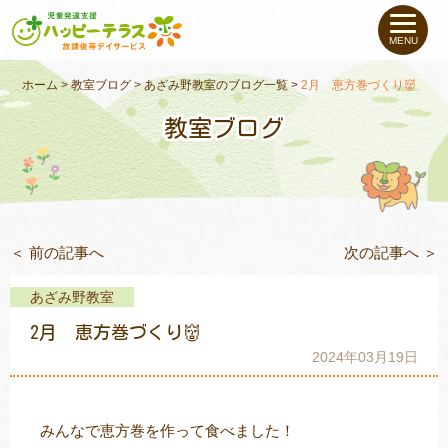
私たちについて
MENU
未就学のお子さま
（０〜６才）
ホーム
>
教室ブログ
>
あざみ野教室のブログ一覧
>
2月 恵方巻づくり👹
教室ブログ
小学生〜高校生の
お子さま
支援事例
＜ 前の記事へ
次の記事へ ＞
お役立ちコラム
あざみ野教室
教室一覧
2月 恵方巻づくり👹
2024年03月19日
ご利用について
みんなで恵方巻を作って食べました！