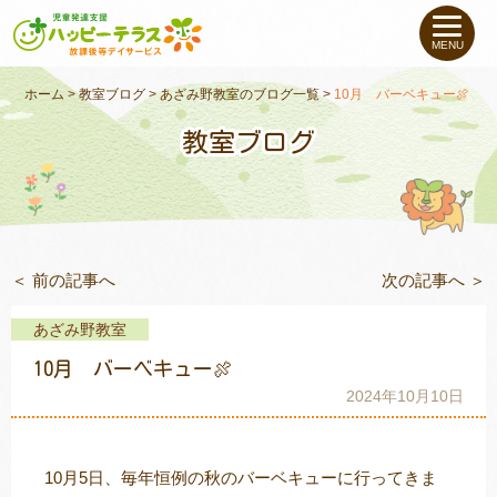
私たちについて
MENU
未就学のお子さま
（０〜６才）
ホーム
>
教室ブログ
>
あざみ野教室のブログ一覧
>
10月 バーベキュー🍖
教室ブログ
小学生〜高校生の
お子さま
支援事例
＜ 前の記事へ
次の記事へ ＞
お役立ちコラム
あざみ野教室
教室一覧
10月 バーベキュー🍖
2024年10月10日
ご利用について
10月5日、毎年恒例の秋のバーベキューに行ってきま