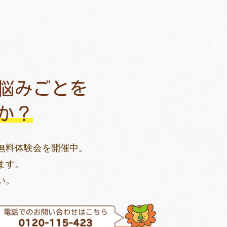
悩みごとを
か？
無料体験会を開催中。
ます。
い。