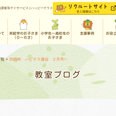
課後等デイサービス | ハッピーテラス
いて
未就学のお子さま
小学生〜高校生の
支援事例
お役
（０〜６才）
お子さま
一覧
>
2025年 ハピテラ通信 ２月号✨
教室ブログ