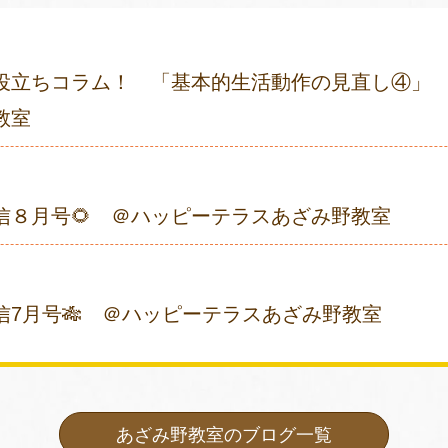
役立ちコラム！ 「基本的生活動作の見直し④」
教室
通信８月号🌻 ＠ハッピーテラスあざみ野教室
信7月号🎋 ＠ハッピーテラスあざみ野教室
あざみ野教室のブログ一覧