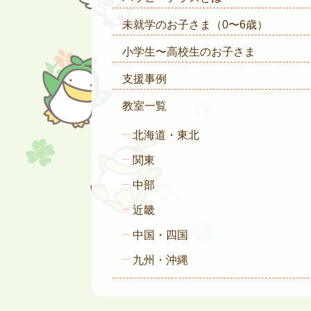
未就学のお子さま
（0〜6歳）
小学生〜高校生のお子さま
支援事例
教室一覧
北海道・東北
関東
中部
近畿
中国・四国
九州・沖縄