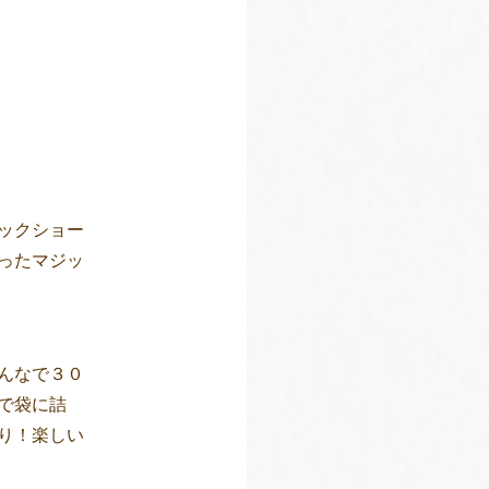
ックショー
ったマジッ
んなで３０
で袋に詰
り！楽しい