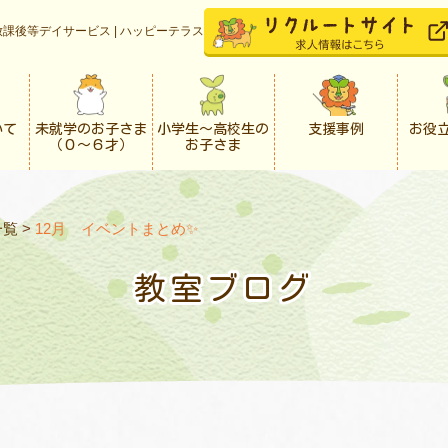
課後等デイサービス | ハッピーテラス
いて
未就学のお子さま
小学生〜高校生の
支援事例
お役
（０〜６才）
お子さま
一覧
>
12月 イベントまとめ✨
教室ブログ