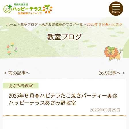
私たちについて
MENU
未就学のお子さま
（０〜６才）
ホーム
>
教室ブログ
>
あざみ野教室のブログ一覧
>
2025年６月🐙ハピテラ
教室ブログ
小学生〜高校生の
お子さま
支援事例
＜ 前の記事へ
次の記事へ ＞
お役立ちコラム
あざみ野教室
教室一覧
2025年６月🐙ハピテラたこ焼きパーティー🐙＠
ハッピーテラスあざみ野教室
2025年09月25日
ご利用について