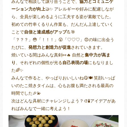
みんなで相談して譲り合うことで、
協力とコミュニケ
ーション力が向上
🤝✨ アレルギーや好みに配慮しなが
ら、全員が楽しめるように工夫する姿が素敵でした。
初めての竹串くるりん作業も、だんだん上達していく
ことで
自信と達成感がアップ
💪🎯
「？？？」😳「！！！」😲「♡♡♡」😍の味に出会う
たびに、
発想力と創造力が促進
されていきます。
焼いている間はみんな真剣👀🔥 自然と
集中力が高ま
り
、それぞれの個性が光る
自己表現の場
にもなりまし
た🌈✨
みんなで作ると、やっぱりおいしいね😋🍽️ 笑顔いっぱ
いのたこ焼きタイムは、心もお腹も満たされる最高の
時間でした🎉💫
次はどんな具材にチャレンジしよう？🎨🧪アイデアがあ
ればみんなで一緒に考えよう！