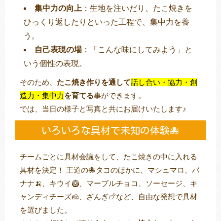
集中力の向上
：生地を注いだり、たこ焼きを
ひっくり返したりといった工程で、集中力を養
う。
自己表現の場
：「こんな味にしてみよう」と
いう個性の表現。
そのため、
たこ焼き作りを通して
話し合い・協力・創
造力・集中力
を育てる
事ができます。
では、当日の様子と写真と共にお届けいたします♪
いろいろな具材で未知の体験🐙
チームごとに具材会議をして、たこ焼きの中に入れる
具材を決定！ 王道の🐙タコのほかに、マシュマロ、バ
ナナ🍌、キウイ🥝、マーブルチョコ、ソーセージ、キ
ャンディチーズ🧀、ざんぎ🍗など、自由な発想で具材
を選びました。