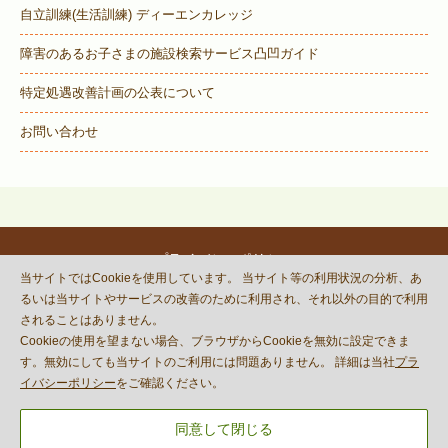
自立訓練(生活訓練) ディーエンカレッジ
障害のあるお子さまの施設検索サービス
凸凹ガイド
特定処遇改善計画の公表について
お問い合わせ
プライバシーポリシー
当サイトではCookieを使用しています。 当サイト等の利用状況の分析、あ
© DECOBOCO BASE Co.,Ltd.
るいは当サイトやサービスの改善のために利用され、それ以外の目的で利用
This site is protected by reCAPTCHA
されることはありません。
and the Google
Privacy Policy
Cookieの使用を望まない場合、ブラウザからCookieを無効に設定できま
and
Terms of Service
apply.
す。無効にしても当サイトのご利用には問題ありません。 詳細は当社
プラ
イバシーポリシー
をご確認ください。
同意して閉じる