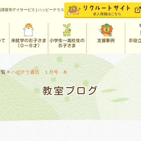
課後等デイサービス | ハッピーテラス
いて
未就学のお子さま
小学生〜高校生の
支援事例
お役
（０〜６才）
お子さま
一覧
>
ハピテラ通信 １月号 🎍
教室ブログ