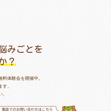
悩みごとを
か？
無料体験会を開催中。
ます。
い。