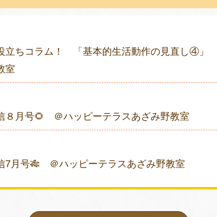
役立ちコラム！ 「基本的生活動作の見直し④」
教室
通信８月号🌻 ＠ハッピーテラスあざみ野教室
信7月号🎋 ＠ハッピーテラスあざみ野教室