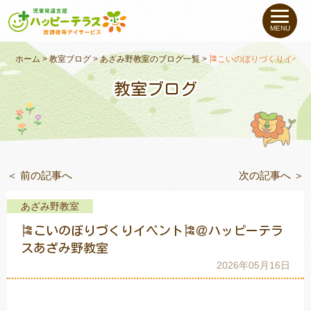
私たちについて
MENU
未就学のお子さま
（０〜６才）
ホーム
>
教室ブログ
>
あざみ野教室のブログ一覧
>
🎏こいのぼりづくりイベン
教室ブログ
小学生〜高校生の
お子さま
支援事例
＜ 前の記事へ
次の記事へ ＞
お役立ちコラム
あざみ野教室
教室一覧
🎏こいのぼりづくりイベント🎏＠ハッピーテラ
スあざみ野教室
2026年05月16日
ご利用について