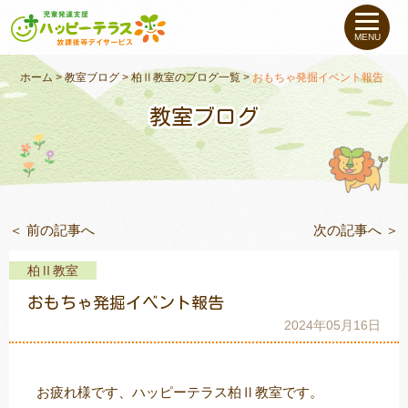
私たちについて
MENU
未就学のお子さま
（０〜６才）
ホーム
>
教室ブログ
>
柏Ⅱ教室のブログ一覧
>
おもちゃ発掘イベント報告
教室ブログ
小学生〜高校生の
お子さま
支援事例
＜ 前の記事へ
次の記事へ ＞
お役立ちコラム
柏Ⅱ教室
教室一覧
おもちゃ発掘イベント報告
2024年05月16日
ご利用について
お疲れ様です、ハッピーテラス柏Ⅱ教室です。