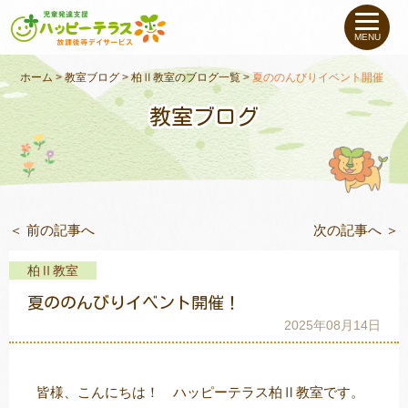
私たちについて
MENU
未就学のお子さま
（０〜６才）
ホーム
>
教室ブログ
>
柏Ⅱ教室のブログ一覧
>
夏ののんびりイベント開催！
教室ブログ
小学生〜高校生の
お子さま
支援事例
＜ 前の記事へ
次の記事へ ＞
お役立ちコラム
柏Ⅱ教室
教室一覧
夏ののんびりイベント開催！
2025年08月14日
ご利用について
皆様、こんにちは！ ハッピーテラス柏Ⅱ教室です。