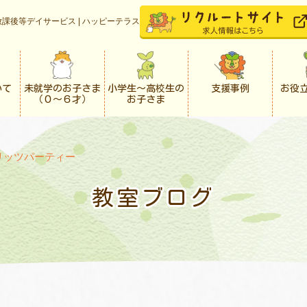
課後等デイサービス | ハッピーテラス
いて
未就学のお子さま
小学生〜高校生の
支援事例
お役
（０〜６才）
お子さま
リッツパーティー
教室ブログ