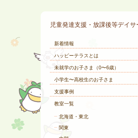
児童発達支援・放課後等デイ
新着情報
ハッピーテラスとは
未就学のお子さま
（0〜6歳）
小学生〜高校生のお子さま
支援事例
教室一覧
北海道・東北
関東