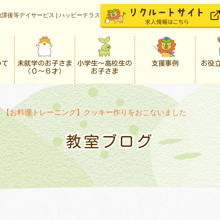
課後等デイサービス | ハッピーテラス
いて
未就学のお子さま
小学生〜高校生の
支援事例
お役
（０〜６才）
お子さま
>
【お料理トレーニング】クッキー作りをおこないました
教室ブログ