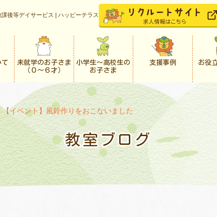
課後等デイサービス | ハッピーテラス
いて
未就学のお子さま
小学生〜高校生の
支援事例
お役
（０〜６才）
お子さま
>
【イベント】風鈴作りをおこないました
教室ブログ