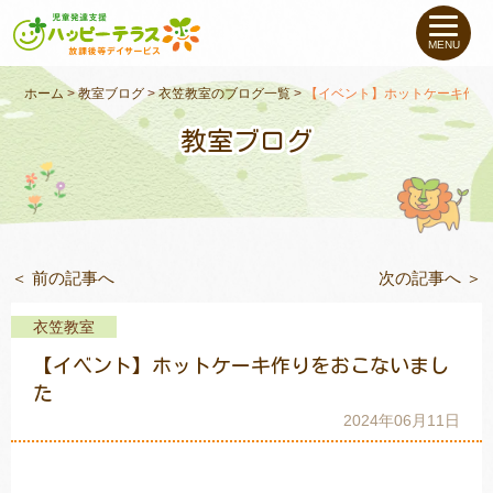
私たちについて
MENU
未就学のお子さま
（０〜６才）
ホーム
>
教室ブログ
>
衣笠教室のブログ一覧
>
【イベント】ホットケーキ作り
教室ブログ
小学生〜高校生の
お子さま
支援事例
＜ 前の記事へ
次の記事へ ＞
お役立ちコラム
衣笠教室
教室一覧
【イベント】ホットケーキ作りをおこないまし
た
2024年06月11日
ご利用について