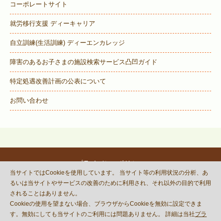
コーポレートサイト
就労移行支援 ディーキャリア
自立訓練(生活訓練) ディーエンカレッジ
障害のあるお子さまの施設検索サービス
凸凹ガイド
特定処遇改善計画の公表について
お問い合わせ
プライバシーポリシー
当サイトではCookieを使用しています。 当サイト等の利用状況の分析、あ
© DECOBOCO BASE Co.,Ltd.
るいは当サイトやサービスの改善のために利用され、それ以外の目的で利用
This site is protected by reCAPTCHA
されることはありません。
and the Google
Privacy Policy
Cookieの使用を望まない場合、ブラウザからCookieを無効に設定できま
and
Terms of Service
apply.
す。無効にしても当サイトのご利用には問題ありません。 詳細は当社
プラ