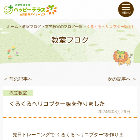
私たちについて
MENU
未就学のお子さま
（０〜６才）
ホーム
>
教室ブログ
>
衣笠教室のブログ一覧
>
くるくるヘリコプター🚁を作り
教室ブログ
小学生〜高校生の
お子さま
支援事例
＜ 前の記事へ
次の記事へ ＞
お役立ちコラム
衣笠教室
教室一覧
くるくるヘリコプター🚁を作りました
2024年08月29日
ご利用について
先日トレーニングで”くるくるヘリコプター”を作りま