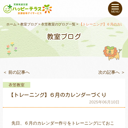
私たちについて
MENU
未就学のお子さま
（０〜６才）
ホーム
>
教室ブログ
>
衣笠教室のブログ一覧
>
【トレーニング】６月のカレン
教室ブログ
小学生〜高校生の
お子さま
支援事例
＜ 前の記事へ
次の記事へ ＞
お役立ちコラム
衣笠教室
教室一覧
【トレーニング】６月のカレンダーづくり
2025年06月10日
ご利用について
先日、６月のカレンダー作りをトレーニングにておこ