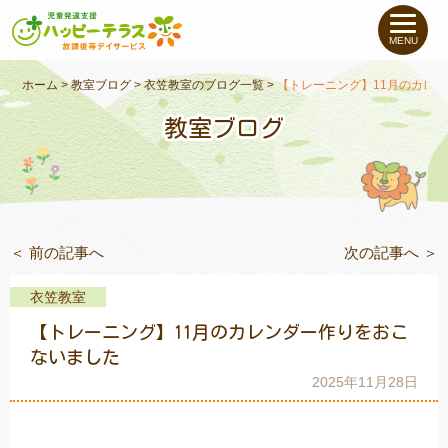
私たちについて
MENU
未就学のお子さま
（０〜６才）
ホーム
>
教室ブログ
>
衣笠教室のブログ一覧
>
【トレーニング】11月のカレ
教室ブログ
小学生〜高校生の
お子さま
支援事例
＜ 前の記事へ
次の記事へ ＞
お役立ちコラム
衣笠教室
教室一覧
【トレーニング】11月のカレンダー作りをおこ
ないました
2025年11月28日
ご利用について