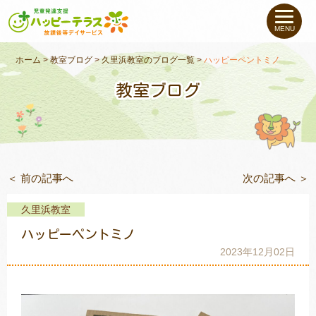
私たちについて
MENU
未就学のお子さま
（０〜６才）
ホーム
>
教室ブログ
>
久里浜教室のブログ一覧
>
ハッピーペントミノ
教室ブログ
小学生〜高校生の
お子さま
支援事例
＜ 前の記事へ
次の記事へ ＞
お役立ちコラム
久里浜教室
教室一覧
ハッピーペントミノ
2023年12月02日
ご利用について